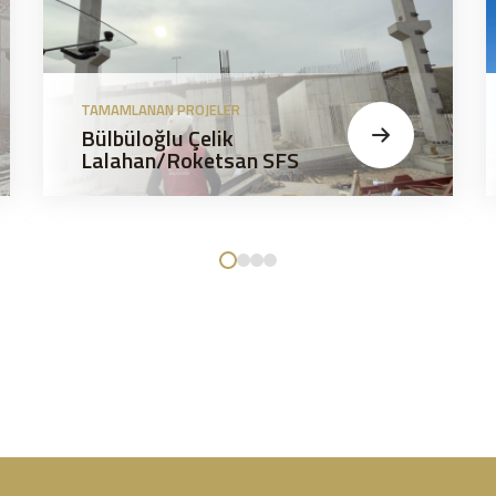
TAMAMLANAN PROJELER
Bülbüloğlu Çelik
Lalahan/Roketsan SFS