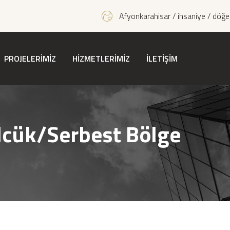
Afyonkarahisar / ihsaniye / döğe
PROJELERİMİZ
HİZMETLERİMİZ
İLETİŞİM
lcük/Serbest Bölge