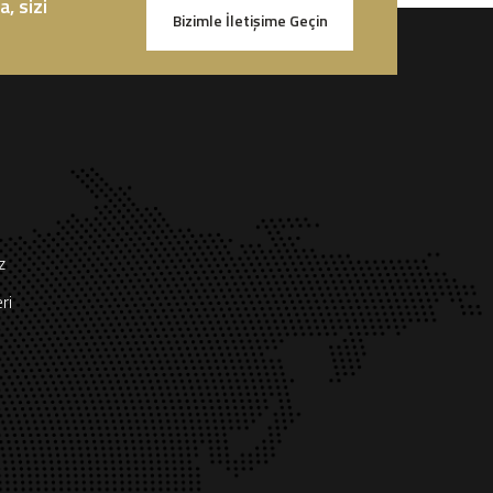
, sizi
Bizimle İletişime Geçin
z
ri