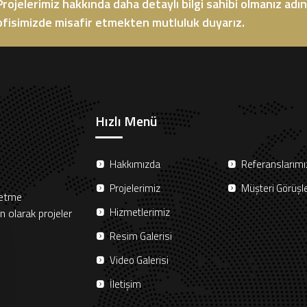
Projelerimiz hakkında daha detaylı bilgi sahibi olmanız adına
ofisimizde misafir etmekten mutluluk duyarız.
Hızlı Menü
Hakkımızda
Referanslarımı
Projelerimiz
Müşteri Görüşle
 etme
Hizmetlerimiz
 olarak projeler
Resim Galerisi
Video Galerisi
İletişim