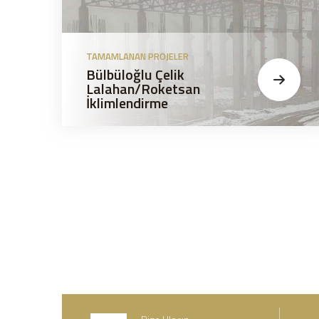
TAMAMLANAN PROJELER
Bülbüloğlu Çelik
Lalahan/Roketsan
İklimlendirme