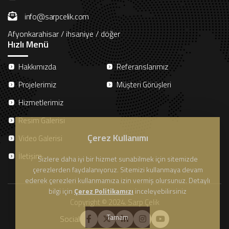
info@sarpcelik.com
Afyonkarahisar / ihsaniye / döğer
Hızlı Menü
Hakkımızda
Referanslarımız
Projelerimiz
Müşteri Görüşleri
Hizmetlerimiz
Resim Galerisi
Çerez Kullanımı
Video Galerisi
İletişim
Sizlere daha iyi bir hizmet sunabilmek için sitemizde
çerezlerden faydalanıyoruz. Sitemizi kullanmaya devam
ederek çerezleri kullanmamıza izin vermiş olursunuz. Detaylı
bilgi için
Çerez Politikamızı
inceleyebilirsiniz
Copyright © 2024. Sarp Çelik
Tamam
Social